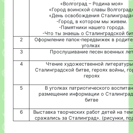
«Волгоград – Родина моя»
«Город воинской славы Волгоград
«День освобождения Сталинграда
-Город, в котором мы живем.
-Памятники нашего города.
-Что ты знаешь о Сталинградской бит
2
Оформление папок-передвижек в родите
уголках
3
Прослушивание песен военных ле
4
Чтение художественной литературы
Сталинградской битве, героях войны, го
героях
5
В уголках патриотического воспита
размещение информации о Сталингра
битве
6
Выставка творческих работ детей на тем
сражались за Сталинград». (рисунки, п