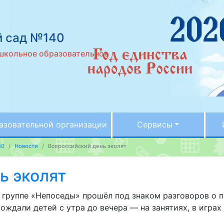
й сад №140
школьное образовательное
азовательной организации
Сервисы
40
Новости
Всероссийский день эколят
ь эколят
 группе «Непоседы» прошёл под знаком разговоров о 
ождали детей с утра до вечера — на занятиях, в играх 