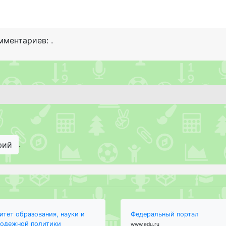
мментариев: .
.
рий
итет образования, науки и
Федеральный портал
одежной политики
www.edu.ru