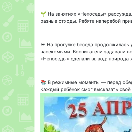
🌱 На занятиях «Непоседы» рассуждал
разные отходы. Ребята наперебой при
☀️ На прогулке беседа продолжилась 
насекомыми. Воспитатели задавали во
«Непоседы» сделали вывод: природа ж
📚 В режимные моменты — перед обед
Каждый ребёнок смог высказать своё 